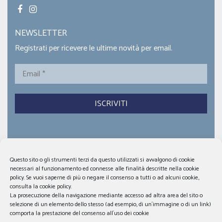
NEWSLETTER
Registrati per ricevere le ultime novità per email.
Email
*
Dona ora
F.A.Q.
Contatti
News
Questo sito o gli strumenti terzi da questo utilizzati si avvalgono di cookie
Privacy Policy
Cookie Policy
necessari al funzionamento ed connesse alle finalità descritte nella cookie
policy. Se vuoi saperne di più o negare il consenso a tutti o ad alcuni cookie,
consulta la cookie policy.
La prosecuzione della navigazione mediante accesso ad altra area del sito o
selezione di un elemento dello stesso (ad esempio, di un´immagine o di un link)
comporta la prestazione del consenso all´uso dei cookie