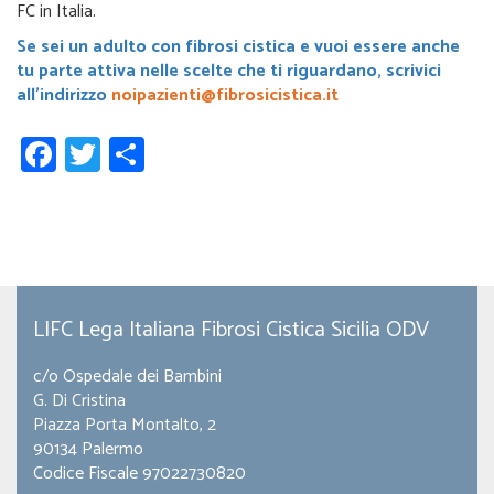
FC in Italia.
Se sei un adulto con fibrosi cistica e vuoi essere anche
tu parte attiva nelle scelte che ti riguardano, scrivici
all’indirizzo
noipazienti@fibrosicistica.it
Facebook
Twitter
Condividi
LIFC Lega Italiana Fibrosi Cistica Sicilia ODV
c/o Ospedale dei Bambini
G. Di Cristina
Piazza Porta Montalto, 2
90134 Palermo
Codice Fiscale 97022730820