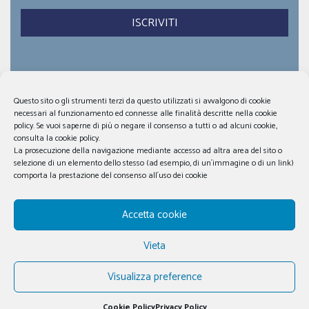
Dona ora
F.A.Q.
Contatti
News
Questo sito o gli strumenti terzi da questo utilizzati si avvalgono di cookie
Privacy Policy
Cookie Policy
necessari al funzionamento ed connesse alle finalità descritte nella cookie
policy. Se vuoi saperne di più o negare il consenso a tutti o ad alcuni cookie,
consulta la cookie policy.
La prosecuzione della navigazione mediante accesso ad altra area del sito o
selezione di un elemento dello stesso (ad esempio, di un´immagine o di un link)
comporta la prestazione del consenso all´uso dei cookie
Accetta cookie
© 2026 LIFC Lega Italiana Fibrosi Cistica Sicilia - ODV, tutti i
Vieta
diritti sono riservati. |
Credits
Visualizza preference
Cookie Policy
Privacy Policy